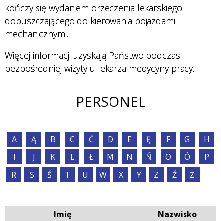
kończy się wydaniem orzeczenia lekarskiego
dopuszczającego do kierowania pojazdami
Przychodnie
mechanicznymi.
Więcej informacji uzyskają Państwo podczas
bezpośredniej wizyty u lekarza medycyny pracy.
Badania i
Usługi
PERSONEL
Personel
A
Ą
B
C
Ć
D
E
Ę
F
G
H
I
J
K
L
Ł
M
N
Ń
O
Ó
P
R
S
Ś
T
U
W
X
Y
Z
Ź
Ż
Imię
Nazwisko