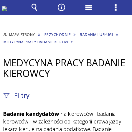
Wyszukiwarka
Narzędzia
Menu
Menu
główne
szcze
MAPA STRONY
PRZYCHODNIE
BADANIA I USŁUGI
MEDYCYNA PRACY BADANIE KIEROWCY
MEDYCYNA PRACY BADANIE
KIEROWCY
Filtry
Fraza / imię,
Badanie kandydatów
na kierowców i badania
nazwisko
kierowców - w zależności od kategorii prawa jazdy
lekarz kieruje na badania dodatkowe. Badanie