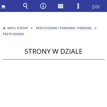
panel
Wyszukiwarka
Narzędzia
Menu
Menu
główne
szczegółow
MAPA STRONY
PRZYCHODNIE / PORADNIE / PERSONEL
PRZYCHODNIE
STRONY W DZIALE