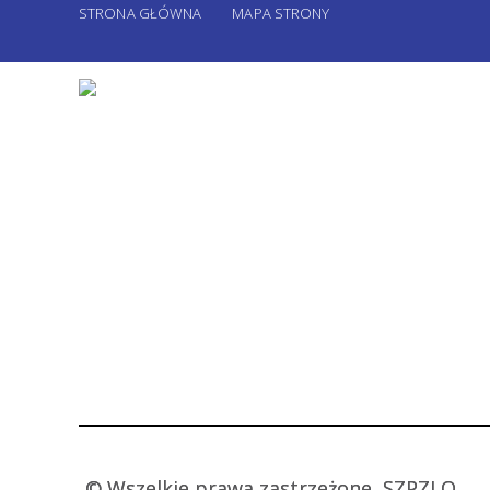
STRONA GŁÓWNA
MAPA STRONY
©
Wszelkie prawa zastrzeżone, SZPZLO