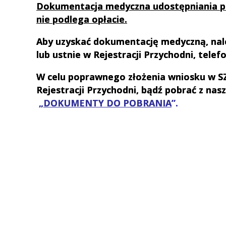
USG
Dokumentacja medyczna udostępniania po
nie podlega opłacie.
Jak przygotować się do badań
RTG
Aby uzyskać dokumentację medyczną, nal
lub ustnie w Rejestracji Przychodni, telef
e-recepty, e-skierowania
W celu poprawnego złożenia wniosku w S
Jak się przygotować na wizytę
Rejestracji Przychodni, bądź pobrać z nas
w poradni chirurgii
stomatologicznej
„
DOKUMENTY DO POBRANIA
”.
Usługa voicebot
Standardy Ochrony Małoletnich
Poradnie specjalistyczne z
krótkim czasem oczekiwania