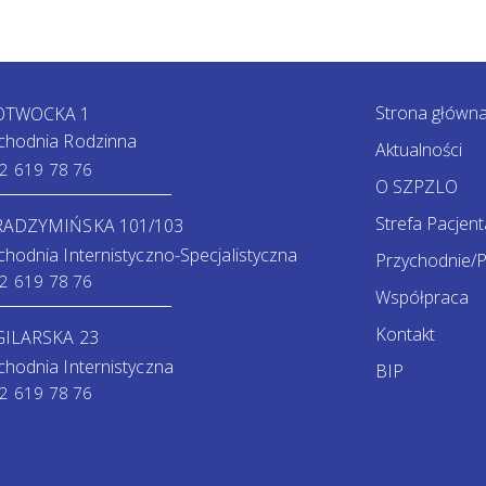
Strona główn
 OTWOCKA 1
chodnia Rodzinna
Aktualności
2 619 78 76
O SZPZLO
Strefa Pacjent
 RADZYMIŃSKA 101/103
chodnia Internistyczno-Specjalistyczna
Przychodnie/P
2 619 78 76
Współpraca
Kontakt
GILARSKA 23
chodnia Internistyczna
BIP
2 619 78 76