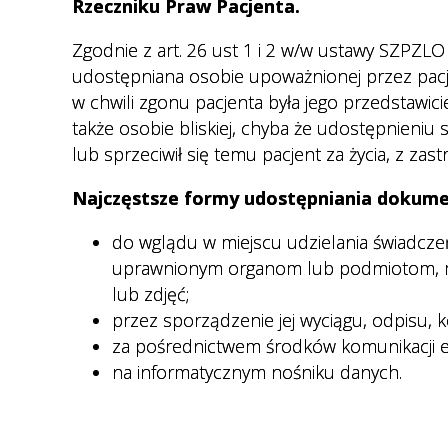
Rzeczniku Praw Pacjenta.
Regulamin organizacyjny
Cennik usług medycznych
Zgodnie z art. 26 ust 1 i 2 w/w ustawy SZPZL
Nocna i Świąteczna Opieka
udostępniana osobie upoważnionej przez pacje
Zdrowotna
w chwili zgonu pacjenta była jego przedstaw
Transport sanitarny
także osobie bliskiej, chyba że udostępnieniu s
lub sprzeciwił się temu pacjent za życia, z zast
Deklaracja wyboru lekarza POZ
Najczęstsze formy udostępniania dokume
Ewuś
Wykaz dokumentów
do wglądu w miejscu udzielania świadcz
potwierdzających prawo do
uprawnionym organom lub podmiotom, m
świadczeń opieki zdrowotnej
lub zdjęć;
ze środków publicznych.
przez sporządzenie jej wyciągu, odpisu, k
za pośrednictwem środków komunikacji el
Dokumenty do pobrania
na informatycznym nośniku danych.
E-rejestracja
Jak przygotować się do badań