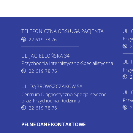
TELEFONICZNA OBSŁUGA PACJENTA
UL.
Przy
22 619 78 76
2
UL. JAGIELLOŃSKA 34
UL.
Przychodnia Internistyczno-Specjalistyczna
Przy
22 619 78 76
2
UL. DĄBROWSZCZAKÓW 5A
UL. 
Centrum Diagnostyczno-Specjalistyczne
Przy
oraz Przychodnia Rodzinna
2
22 619 78 76
PEŁNE DANE KONTAKTOWE