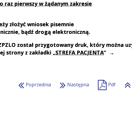
 raz pierwszy w żądanym zakresie
eży złożyć wniosek pisemnie
onicznie, bądź drogą elektroniczną.
ZPZLO został przygotowany druk, który można uz
zej strony
z zakładki „
STREFA PACJENTA
”
→
Poprzednia
Następna
Pdf