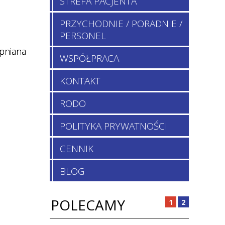
STREFA PACJENTA
PRZYCHODNIE / PORADNIE /
PERSONEL
pniana
WSPÓŁPRACA
KONTAKT
RODO
POLITYKA PRYWATNOŚCI
CENNIK
BLOG
POLECAMY
1
2