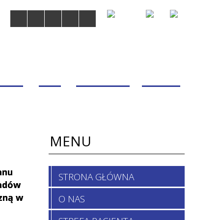
MDOM
BLOG
WSPÓŁPRACA
KONTAKT
MENU
anu
STRONA GŁÓWNA
ładów
zną w
O NAS