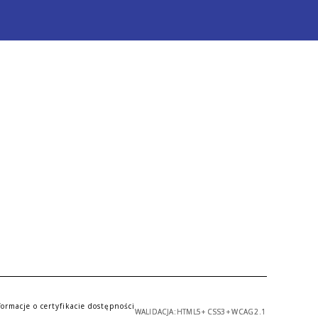
formacje o certyfikacie dostępności
WALIDACJA:
HTML5
+
CSS3
+
WCAG 2.1