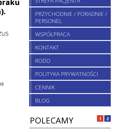
STREFA PACJENTA
braku
).
PRZYCHODNIE / PORADNIE /
PERSONEL
 ZUS
WSPÓŁPRACA
KONTAKT
RODO
POLITYKA PRYWATNOŚCI
na
CENNIK
BLOG
POLECAMY
1
2