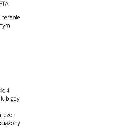
FTA,
 terenie
nnym
ieki
 lub gdy
jeżeli
bciążony