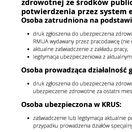
zdrowotnej ze środków publi
Regulamin organizacyjny
Cennik usług medycznych
potwierdzenia przez system 
Nocna i Świąteczna Opieka
Osoba zatrudniona na podstawi
Zdrowotna
druk zgłoszenia do ubezpieczenia zdrow
Transport sanitarny
RMUA wydawany przez pracodawcę (nie do
Deklaracja wyboru lekarza POZ
aktualne zaświadczenie z zakładu pracy,
legitymacja ubezpieczeniowa z aktualnym
Ewuś
Osoba prowadząca działalność 
Wykaz dokumentów
potwierdzających prawo do
druk zgłoszenia do ubezpieczenia zdrow
świadczeń opieki zdrowotnej
ubezpieczenie zdrowotne za ostatni mies
ze środków publicznych.
Osoba ubezpieczona w KRUS:
Dokumenty do pobrania
E-rejestracja
zaświadczenie lub legitymacja aktualni
przypadku prowadzenia działów specjalnyc
Jak przygotować się do badań