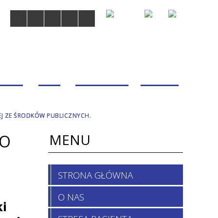
MDOM
BLOG
WSPÓŁPRACA
KONTAKT
J ZE ŚRODKÓW PUBLICZNYCH.
MENU
DO
STRONA GŁÓWNA
O NAS
i