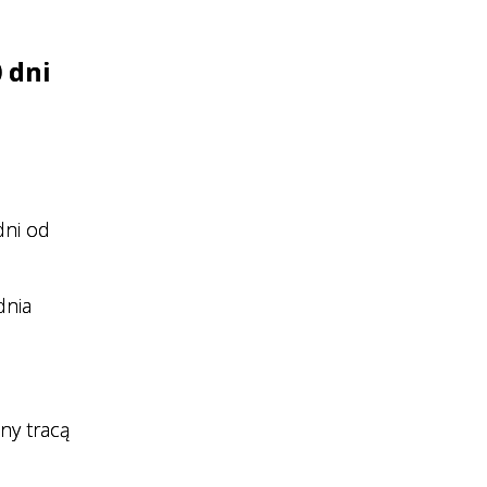
 dni
dni od
dnia
ny tracą