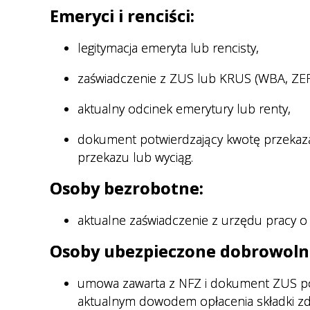
USG
Emeryci i renciści:
Jak przygotować się do badań
legitymacja emeryta lub rencisty,
RTG
zaświadczenie z ZUS lub KRUS (WBA, ZER
e-recepty, e-skierowania
Jak się przygotować na wizytę
aktualny odcinek emerytury lub renty,
w poradni chirurgii
dokument potwierdzający kwotę przekaza
stomatologicznej
przekazu lub wyciąg.
Usługa voicebot
Osoby bezrobotne:
Standardy Ochrony Małoletnich
aktualne zaświadczenie z urzędu pracy o
Poradnie specjalistyczne z
krótkim czasem oczekiwania
Osoby ubezpieczone dobrowoln
umowa zawarta z NFZ i dokument ZUS po
aktualnym dowodem opłacenia składki zd