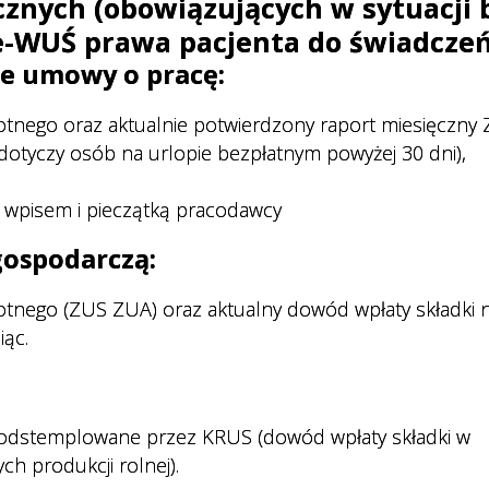
cznych (obowiązujących w sytuacji 
e-WUŚ prawa pacjenta do świadczeń
e umowy o pracę:
otnego oraz aktualnie potwierdzony raport miesięczny
tyczy osób na urlopie bezpłatnym powyżej 30 dni),
 wpisem i pieczątką pracodawcy
gospodarczą:
otnego (ZUS ZUA) oraz aktualny dowód wpłaty składki 
iąc.
e podstemplowane przez KRUS (dowód wpłaty składki w
h produkcji rolnej).