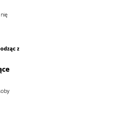
lnię
hodząc z
ące
soby