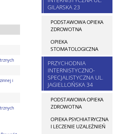
INTERNISTYCZNA UL.
GILARSKA 23
PODSTAWOWA OPIEKA
ZDROWOTNA
OPIEKA
STOMATOLOGICZNA
trznych
PRZYCHODNIA
INTERNISTYCZNO-
a
SPECJALISTYCZNA UL.
innej i
JAGIELLOŃSKA 34
PODSTAWOWA OPIEKA
ZDROWOTNA
trznych
OPIEKA PSYCHIATRYCZNA
I LECZENIE UZALEŻNIEŃ