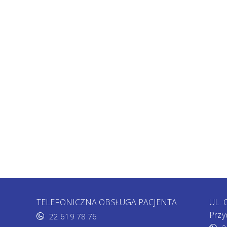
TELEFONICZNA OBSŁUGA PACJENTA
UL.
Przy
22 619 78 76