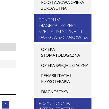
PODSTAWOWA OPIEKA
gi
ZDROWOTNA
onel
CENTRUM
DIAGNOSTYCZNO-
SPECJALISTYCZNE UL.
DĄBROWSZCZAKÓW 5A
OPIEKA
STOMATOLOGICZNA
OPIEKA SPECJALISTYCZNA
REHABILITACJA I
FIZYKOTERAPIA
DIAGNOSTYKA
PRZYCHODNIA
S