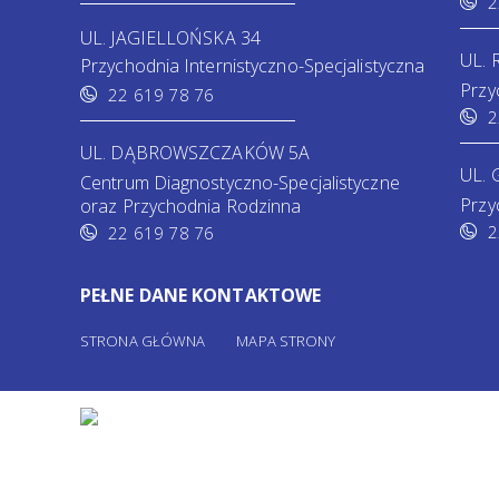
2
UL. JAGIELLOŃSKA 34
UL.
Przychodnia Internistyczno-Specjalistyczna
Przy
22 619 78 76
2
UL. DĄBROWSZCZAKÓW 5A
UL. 
Centrum Diagnostyczno-Specjalistyczne
Przy
oraz Przychodnia Rodzinna
2
22 619 78 76
PEŁNE DANE KONTAKTOWE
STRONA GŁÓWNA
MAPA STRONY