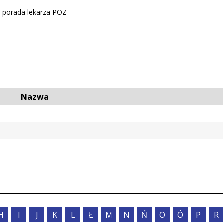
Usłu
porada lekarza POZ
Pers
Nazwa
H
I
J
K
L
Ł
M
N
Ń
O
Ó
P
R