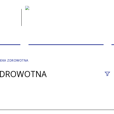
 PACJENTA
PRZYCHODNIE/PORADNIE/PERSONEL
IEKA ZDROWOTNA
ZDROWOTNA
Fraza
nazw
Przy
Bada