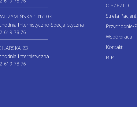
2 619 78 76
O SZPZLO
Strefa Pacjent
 RADZYMIŃSKA 101/103
chodnia Internistyczno-Specjalistyczna
Przychodnie/P
2 619 78 76
Współpraca
Kontakt
GILARSKA 23
chodnia Internistyczna
BIP
2 619 78 76