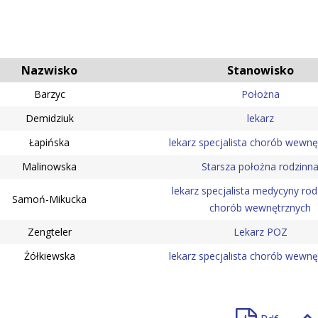
Nazwisko
Stanowisko
Barzyc
Położna
Demidziuk
lekarz
Łapińska
lekarz specjalista chorób wewnę
Malinowska
Starsza położna rodzinn
lekarz specjalista medycyny rodz
Samoń-Mikucka
chorób wewnętrznych
Zengteler
Lekarz POZ
Żółkiewska
lekarz specjalista chorób wewnę