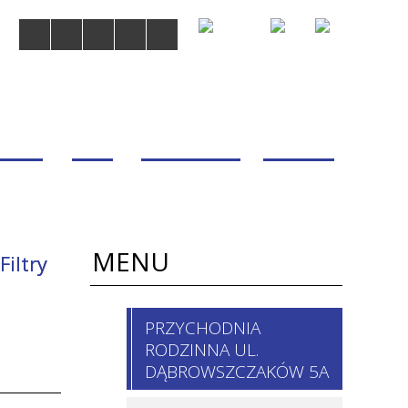
MDOM
BLOG
WSPÓŁPRACA
KONTAKT
MENU
Filtry
 / imię,
PRZYCHODNIA
isko
RODZINNA UL.
chodnie
DĄBROWSZCZAKÓW 5A
nia i