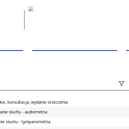
 PACJENTA
PRZYCHODNIE/PORADNIE/PERSONEL
Fraza
kie, konsultacja, wydanie orzeczenia
nazw
anie słuchu - audiometria
Przy
ie słuchu - tympanometria
Bada