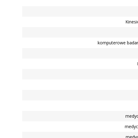
USG
Jak przygotować się do badań
Kinesi
RTG
e-recepty, e-skierowania
komputerowe badani
Jak się przygotować na wizytę
w poradni chirurgii
stomatologicznej
Usługa voicebot
Standardy Ochrony Małoletnich
Poradnie specjalistyczne z
krótkim czasem oczekiwania
medyc
medycy
medyc