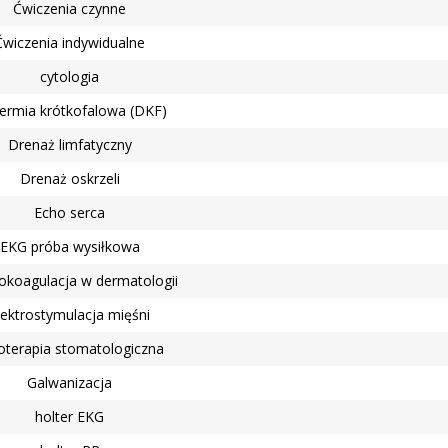
Ćwiczenia czynne
Usłu
Ćwiczenia indywidualne
Pers
cytologia
ermia krótkofalowa (DKF)
Drenaż limfatyczny
Drenaż oskrzeli
Echo serca
EKG próba wysiłkowa
rokoagulacja w dermatologii
lektrostymulacja mięśni
joterapia stomatologiczna
Galwanizacja
holter EKG