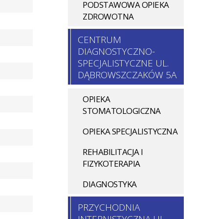
PODSTAWOWA OPIEKA
gi
ZDROWOTNA
onel
CENTRUM
DIAGNOSTYCZNO-
SPECJALISTYCZNE UL.
DĄBROWSZCZAKÓW 5A
OPIEKA
STOMATOLOGICZNA
OPIEKA SPECJALISTYCZNA
REHABILITACJA I
FIZYKOTERAPIA
DIAGNOSTYKA
PRZYCHODNIA