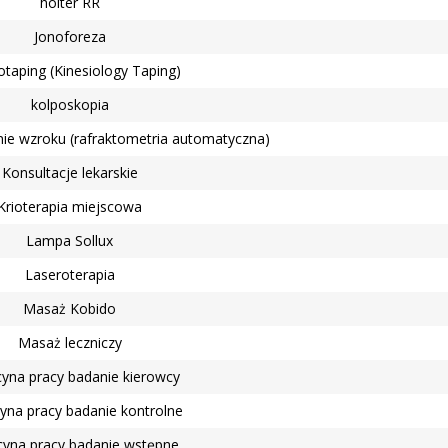
holter RR
Jonoforeza
otaping (Kinesiology Taping)
kolposkopia
e wzroku (rafraktometria automatyczna)
Konsultacje lekarskie
Krioterapia miejscowa
Lampa Sollux
Laseroterapia
Masaż Kobido
Masaż leczniczy
yna pracy badanie kierowcy
na pracy badanie kontrolne
yna pracy badanie wstępne