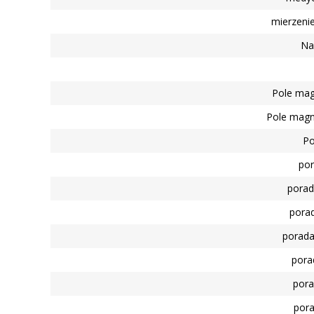
mierzeni
Na
Pole magn
Pole magn
Po
por
porad
porad
porada
pora
pora
pora