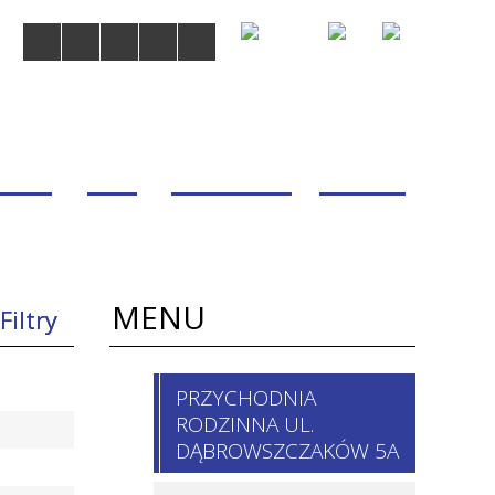
MDOM
BLOG
WSPÓŁPRACA
KONTAKT
MENU
Filtry
 / imię,
PRZYCHODNIA
isko
RODZINNA UL.
chodnie
DĄBROWSZCZAKÓW 5A
nia i