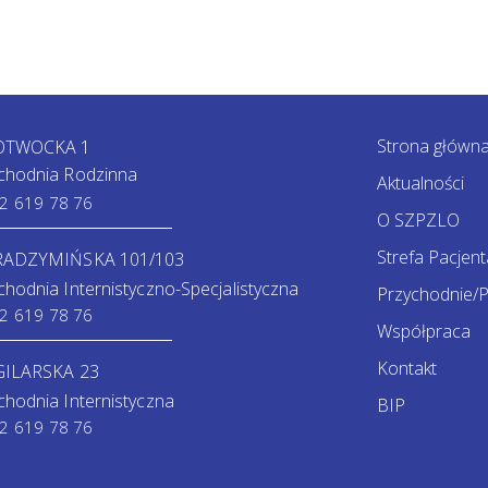
Strona główn
 OTWOCKA 1
chodnia Rodzinna
Aktualności
2 619 78 76
O SZPZLO
Strefa Pacjent
 RADZYMIŃSKA 101/103
chodnia Internistyczno-Specjalistyczna
Przychodnie/P
2 619 78 76
Współpraca
Kontakt
GILARSKA 23
chodnia Internistyczna
BIP
2 619 78 76