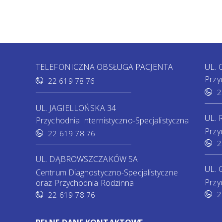
TELEFONICZNA OBSŁUGA PACJENTA
UL.
Przy
22 619 78 76
2
UL. JAGIELLOŃSKA 34
UL.
Przychodnia Internistyczno-Specjalistyczna
Przy
22 619 78 76
2
UL. DĄBROWSZCZAKÓW 5A
UL. 
Centrum Diagnostyczno-Specjalistyczne
Przy
oraz Przychodnia Rodzinna
2
22 619 78 76