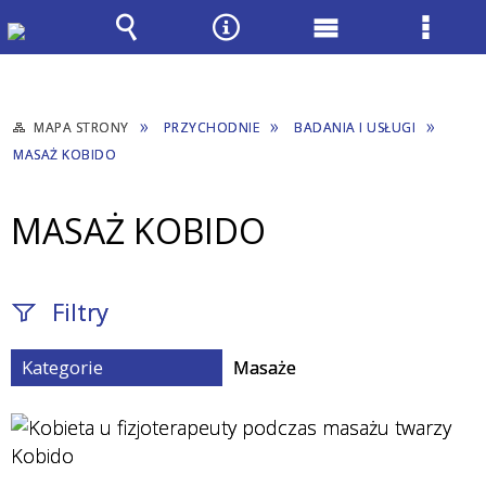
Wyszukiwarka
Narzędzia
Menu
Menu
główne
szcze
MAPA STRONY
PRZYCHODNIE
BADANIA I USŁUGI
MASAŻ KOBIDO
MASAŻ KOBIDO
Filtry
Kategorie
Masaże
Fraza / imię,
nazwisko