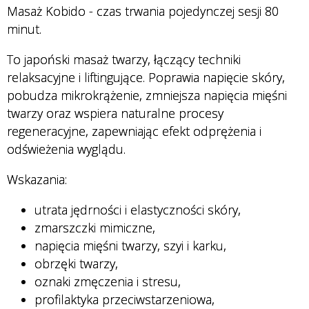
Przychodnie
Masaż Kobido - czas trwania pojedynczej sesji 80
minut.
To japoński masaż twarzy, łączący techniki
Badania i
relaksacyjne i liftingujące. Poprawia napięcie skóry,
Usługi
pobudza mikrokrążenie, zmniejsza napięcia mięśni
twarzy oraz wspiera naturalne procesy
regeneracyjne, zapewniając efekt odprężenia i
odświeżenia wyglądu.
Personel
Wskazania:
utrata jędrności i elastyczności skóry,
zmarszczki mimiczne,
napięcia mięśni twarzy, szyi i karku,
obrzęki twarzy,
oznaki zmęczenia i stresu,
profilaktyka przeciwstarzeniowa,