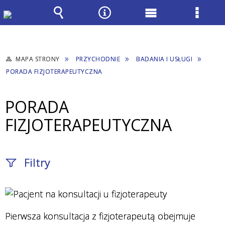
Wyszukiwarka
Narzędzia
Menu
Menu
główne
szcze
MAPA STRONY
PRZYCHODNIE
BADANIA I USŁUGI
PORADA FIZJOTERAPEUTYCZNA
PORADA
FIZJOTERAPEUTYCZNA
Filtry
Fraza / imię,
nazwisko
Pierwsza konsultacja z fizjoterapeutą obejmuje