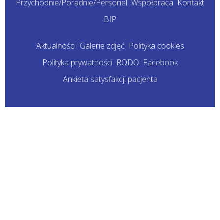
Przychodnie/Poradnie/Personel
Współpraca
Kontakt
BIP
Aktualności
Galerie zdjęć
Polityka cookies
Polityka prywatności
RODO
Facebook
Ankieta satysfakcji pacjenta