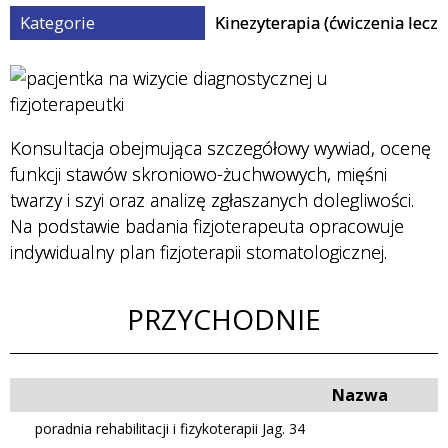
Kategorie
Kinezyterapia (ćwiczenia leczn
Fraza / imię,
nazwisko
Przychodnie
Konsultacja obejmująca szczegółowy wywiad, ocenę
funkcji stawów skroniowo-żuchwowych, mięśni
twarzy i szyi oraz analizę zgłaszanych dolegliwości.
Na podstawie badania fizjoterapeuta opracowuje
Badania i
indywidualny plan fizjoterapii stomatologicznej.
Usługi
PRZYCHODNIE
Personel
Nazwa
poradnia rehabilitacji i fizykoterapii Jag. 34