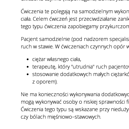
Regulamin organizacyjny
Cennik usług medycznych
Ćwiczenia te polegają na samodzielnym wyko
Nocna i Świąteczna Opieka
ciała. Celem ćwiczeń jest przeciwdziałanie zan
Zdrowotna
tego typu ćwiczenia zapobiegamy przykurczom
Transport sanitarny
Pacjent samodzielnie (pod nadzorem specjali
ruch w stawie. W ćwiczeniach czynnych opór w
Deklaracja wyboru lekarza POZ
Ewuś
ciężar własnego ciała,
terapeutę, który "utrudnia" ruch pacjento
Wykaz dokumentów
stosowanie dodatkowych małych ciężark
potwierdzających prawo do
z oporem).
świadczeń opieki zdrowotnej
ze środków publicznych.
Nie ma konieczności wykonywania dodatkowyc
mogą wykonywać osoby o niskiej sprawności fiz
Dokumenty do pobrania
Ćwiczenia tego typu są wskazane przy nieduży
E-rejestracja
czy bólach mięśniowo–stawowych.
Jak przygotować się do badań