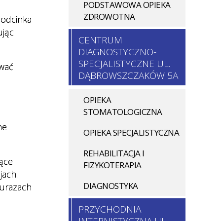
PODSTAWOWA OPIEKA
gi
ZDROWOTNA
 odcinka
onel
ując
CENTRUM
DIAGNOSTYCZNO-
SPECJALISTYCZNE UL.
ować
DĄBROWSZCZAKÓW 5A
OPIEKA
STOMATOLOGICZNA
ne
OPIEKA SPECJALISTYCZNA
REHABILITACJA I
ące
FIZYKOTERAPIA
jach.
DIAGNOSTYKA
 urazach
PRZYCHODNIA