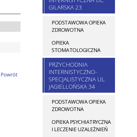
INTERNISTYCZNA UL.
GILARSKA 23
PODSTAWOWA OPIEKA
ZDROWOTNA
OPIEKA
STOMATOLOGICZNA
PRZYCHODNIA
INTERNISTYCZNO-
Powrót
SPECJALISTYCZNA UL.
JAGIELLOŃSKA 34
PODSTAWOWA OPIEKA
ZDROWOTNA
OPIEKA PSYCHIATRYCZNA
I LECZENIE UZALEŻNIEŃ