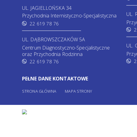
UL. JAGIELLOŃSKA 34
UL.
Przychodnia Internistyczno-Specjalistyczna
Przy
22 619 78 76
2
UL. DĄBROWSZCZAKÓW 5A
UL. 
Centrum Diagnostyczno-Specjalistyczne
Przy
oraz Przychodnia Rodzinna
2
22 619 78 76
PEŁNE DANE KONTAKTOWE
STRONA GŁÓWNA
MAPA STRONY