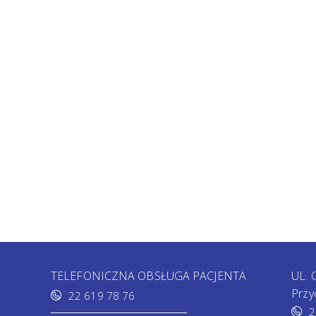
TELEFONICZNA OBSŁUGA PACJENTA
UL.
Przy
22 619 78 76
2