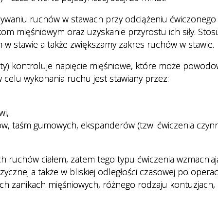
Usłu
nywaniu ruchów w stawach przy odciążeniu ćwiczonego
Pers
ikom mięśniowym oraz uzyskanie przyrostu ich siły. Stos
 w stawie a także zwiększamy zakres ruchów w stawie.
sty) kontroluje napięcie mięśniowe, które może powod
 celu wykonania ruchu jest stawiany przez:
wi,
ów, taśm gumowych, ekspanderów (tzw. ćwiczenia czyn
h ruchów ciałem, zatem tego typu ćwiczenia wzmacniaj
ycznej a także w bliskiej odległości czasowej po operac
ch zanikach mięśniowych, różnego rodzaju kontuzjach,