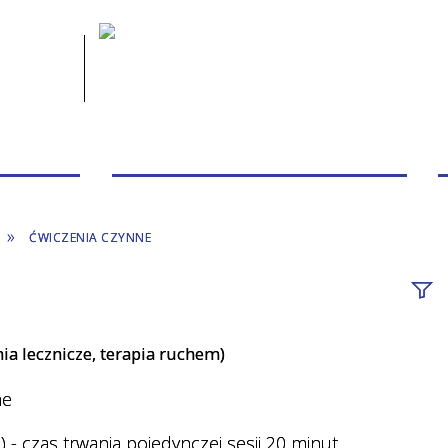
 PACJENTA
PRZYCHODNIE/PORADNIE/PERSONEL
ĆWICZENIA CZYNNE
Fraza
ia lecznicze, terapia ruchem)
nazw
Przy
 czas trwania pojedynczej sesji 20 minut.
Bada