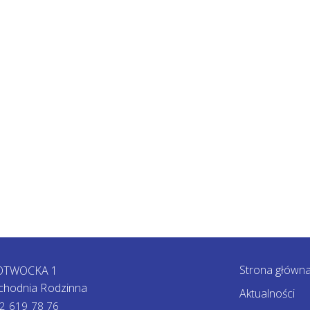
Strona główn
 OTWOCKA 1
chodnia Rodzinna
Aktualności
2 619 78 76