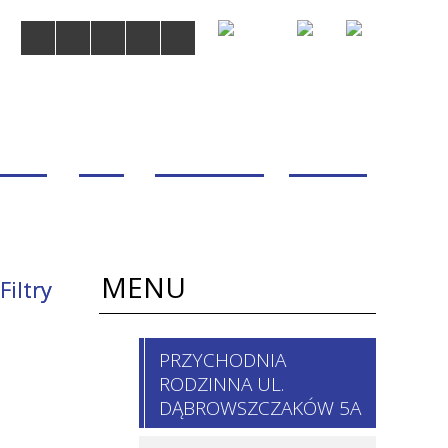
MDOM
BLOG
WSPÓŁPRACA
KONTAKT
MENU
Filtry
 / imię,
PRZYCHODNIA
isko
RODZINNA UL.
chodnie
DĄBROWSZCZAKÓW 5A
nia i