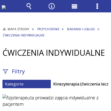
Wyszukiwarka
Narzędzia
Menu
Menu
główne
szcze
MAPA STRONY
PRZYCHODNIE
BADANIA I USŁUGI
ĆWICZENIA INDYWIDUALNE
ĆWICZENIA INDYWIDUALNE
Filtry
Kategorie
Kinezyterapia (ćwiczenia leczn
Fraza / imię,
nazwisko