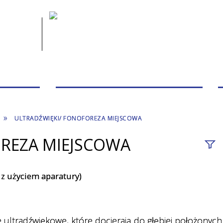
 PACJENTA
PRZYCHODNIE/PORADNIE/PERSONEL
ULTRADŹWIĘKI/ FONOFOREZA MIEJSCOWA
REZA MIEJSCOWA
Fraza
i z użyciem aparatury)
nazw
Przy
e ultradźwiękowe, które docierają do głębiej położonych
Bada