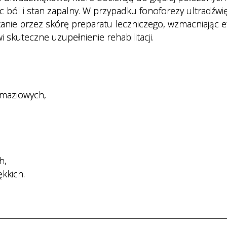
Usłu
 ból i stan zapalny. W przypadku fonoforezy ultradźwię
anie przez skórę preparatu leczniczego, wzmacniając e
Pers
 skuteczne uzupełnienie rehabilitacji.
k maziowych,
h,
kkich.