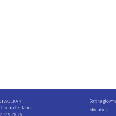
Strona główn
 OTWOCKA 1
chodnia Rodzinna
Aktualności
2 619 78 76