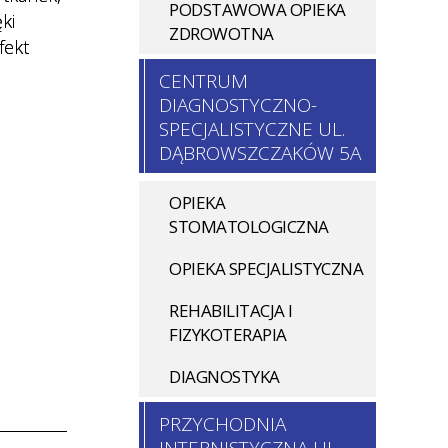
PODSTAWOWA OPIEKA
gi
ki
ZDROWOTNA
fekt
onel
CENTRUM
DIAGNOSTYCZNO-
SPECJALISTYCZNE UL.
DĄBROWSZCZAKÓW 5A
OPIEKA
STOMATOLOGICZNA
OPIEKA SPECJALISTYCZNA
REHABILITACJA I
FIZYKOTERAPIA
DIAGNOSTYKA
PRZYCHODNIA