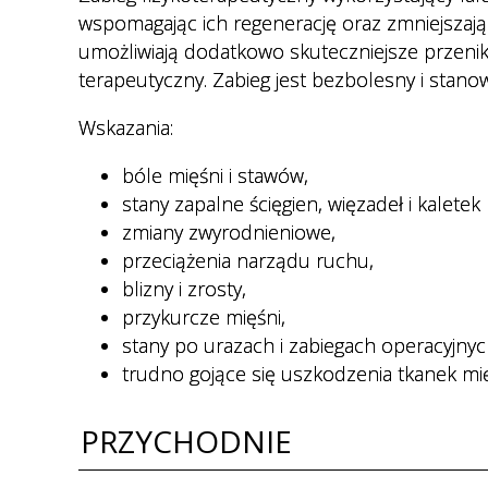
Regulamin organizacyjny
Cennik usług medycznych
wspomagając ich regenerację oraz zmniejszając
umożliwiają dodatkowo skuteczniejsze przenik
Nocna i Świąteczna Opieka
terapeutyczny. Zabieg jest bezbolesny i stanowi
Zdrowotna
Wskazania:
Transport sanitarny
bóle mięśni i stawów,
Deklaracja wyboru lekarza POZ
stany zapalne ścięgien, więzadeł i kalete
Ewuś
zmiany zwyrodnieniowe,
przeciążenia narządu ruchu,
Wykaz dokumentów
blizny i zrosty,
potwierdzających prawo do
świadczeń opieki zdrowotnej
przykurcze mięśni,
ze środków publicznych.
stany po urazach i zabiegach operacyjnyc
trudno gojące się uszkodzenia tkanek mię
Dokumenty do pobrania
E-rejestracja
PRZYCHODNIE
Jak przygotować się do badań