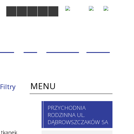
MDOM
BLOG
WSPÓŁPRACA
KONTAKT
MENU
Filtry
 / imię,
PRZYCHODNIA
isko
RODZINNA UL.
chodnie
DĄBROWSZCZAKÓW 5A
 tkanek,
nia i