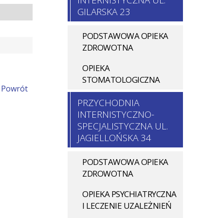
INTERNISTYCZNA UL.
GILARSKA 23
PODSTAWOWA OPIEKA
ZDROWOTNA
OPIEKA
STOMATOLOGICZNA
Powrót
PRZYCHODNIA
INTERNISTYCZNO-
SPECJALISTYCZNA UL.
JAGIELLOŃSKA 34
PODSTAWOWA OPIEKA
ZDROWOTNA
OPIEKA PSYCHIATRYCZNA
I LECZENIE UZALEŻNIEŃ