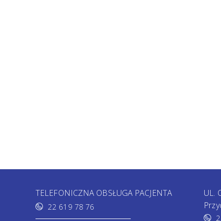
TELEFONICZNA OBSŁUGA PACJENTA
UL.
Przy
22 619 78 76
2