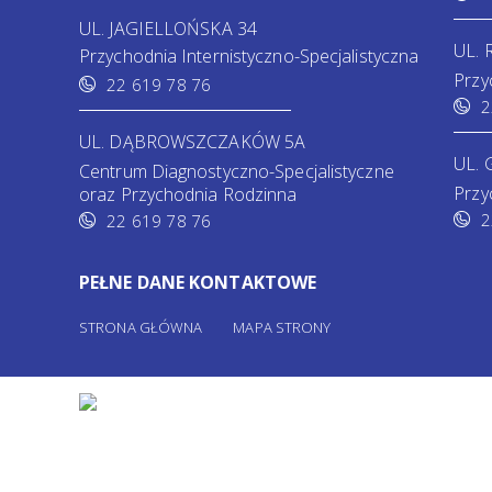
UL. JAGIELLOŃSKA 34
UL.
Przychodnia Internistyczno-Specjalistyczna
Przy
22 619 78 76
2
UL. DĄBROWSZCZAKÓW 5A
UL. 
Centrum Diagnostyczno-Specjalistyczne
Przy
oraz Przychodnia Rodzinna
2
22 619 78 76
PEŁNE DANE KONTAKTOWE
STRONA GŁÓWNA
MAPA STRONY