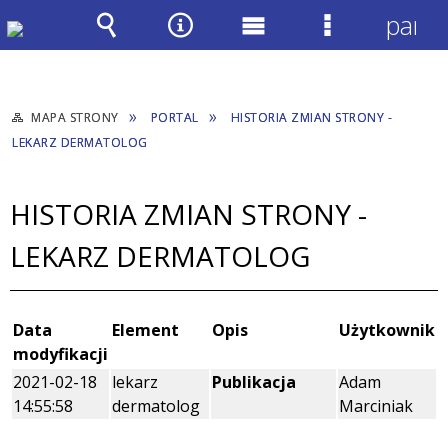
panel
Wyszukiwarka
Narzędzia
Menu
Menu
główne
szczegółow
MAPA STRONY
PORTAL
HISTORIA ZMIAN STRONY -
LEKARZ DERMATOLOG
HISTORIA ZMIAN STRONY -
LEKARZ DERMATOLOG
Data
Element
Opis
Użytkownik
modyfikacji
2021-02-18
lekarz
Publikacja
Adam
14:55:58
dermatolog
Marciniak