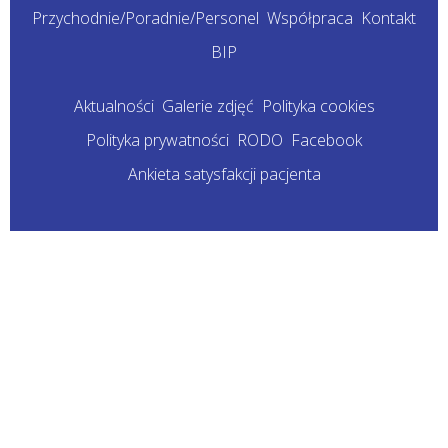
Przychodnie/Poradnie/Personel
Współpraca
Kontakt
BIP
Aktualności
Galerie zdjęć
Polityka cookies
Polityka prywatności
RODO
Facebook
Ankieta satysfakcji pacjenta