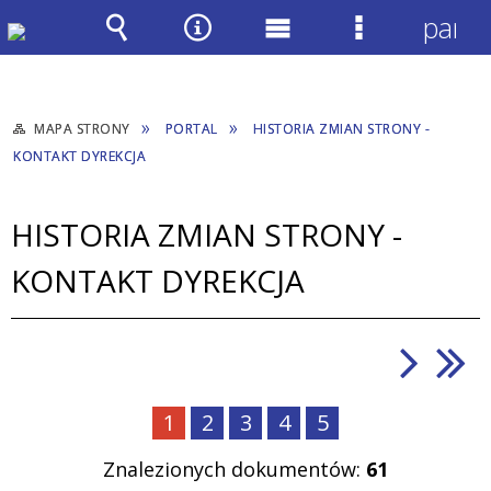
panel
Wyszukiwarka
Narzędzia
Menu
Menu
główne
szczegółow
MAPA STRONY
PORTAL
HISTORIA ZMIAN STRONY -
KONTAKT DYREKCJA
HISTORIA ZMIAN STRONY -
KONTAKT DYREKCJA
1
2
3
4
5
Znalezionych dokumentów:
61