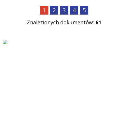
1
2
3
4
5
Znalezionych dokumentów:
61