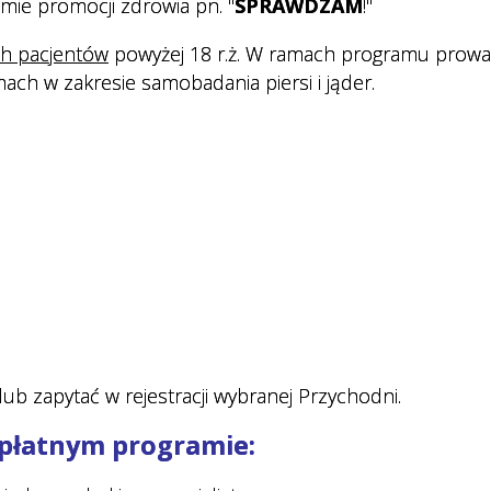
mie promocji zdrowia pn. "
SPRAWDZAM
!"
h pacjentów
powyżej 18 r.ż
. W ramach programu prow
ach w zakresie samobadania piersi i jąder.
ub zapytać w rejestracji wybranej Przychodni.
ezpłatnym programie: