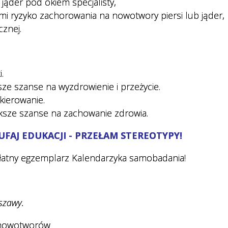
jąder pod okiem specjalisty,
mi ryzyko zachorowania na nowotwory piersi lub jąder,
znej.
.
ze szanse na wyzdrowienie i przeżycie.
kierowanie.
ększe szanse na zachowanie zdrowia.
AJ EDUKACJI - PRZEŁAM STEREOTYPY!
zpłatny egzemplarz Kalendarzyka samobadania!
szawy.