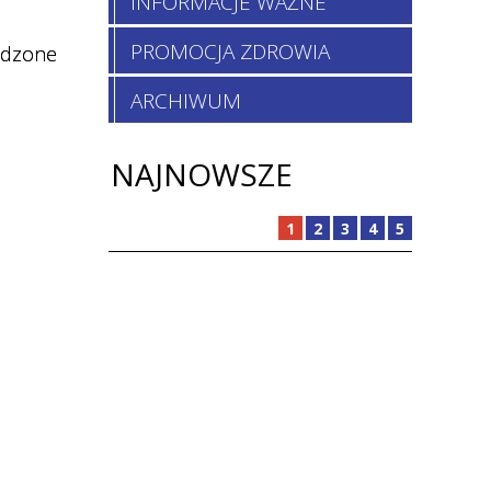
INFORMACJE WAŻNE
PROMOCJA ZDROWIA
adzone
ARCHIWUM
NAJNOWSZE
1
2
3
4
5