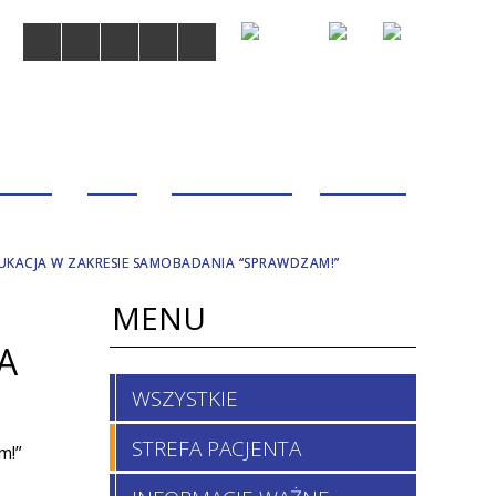
MDOM
BLOG
WSPÓŁPRACA
KONTAKT
UKACJA W ZAKRESIE SAMOBADANIA “SPRAWDZAM!”
MENU
A
WSZYSTKIE
STREFA PACJENTA