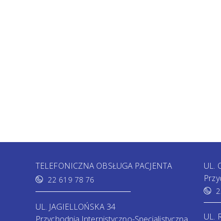
TELEFONICZNA OBSŁUGA PACJENTA
UL.
Przy
22 619 78 76
2
UL. JAGIELLOŃSKA 34
UL.
Przychodnia Internistyczno-Specjalistyczna