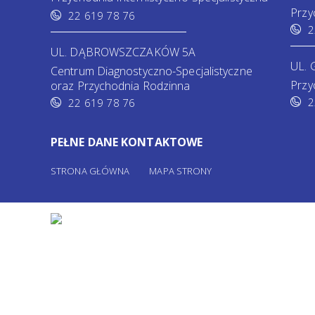
Przy
22 619 78 76
2
UL. DĄBROWSZCZAKÓW 5A
UL. 
Centrum Diagnostyczno-Specjalistyczne
Przy
oraz Przychodnia Rodzinna
2
22 619 78 76
PEŁNE DANE KONTAKTOWE
STRONA GŁÓWNA
MAPA STRONY