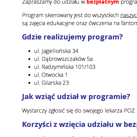
Zapraszamy do udziału w
bezpłatnym
progra
Regulamin organizacyjny
Cennik usług medycznych
Program skierowany jest do
wszystkich
naszyc
Nocna i Świąteczna Opieka
są zajęcia edukacyjne oraz ćwiczenia na fantom
Zdrowotna
Gdzie realizujemy program?
Transport sanitarny
Deklaracja wyboru lekarza POZ
ul. Jagiellońska 34
ul. Dąbrowszczaków 5a
Ewuś
ul. Radzymińska 101/103
Wykaz dokumentów
ul. Otwocka 1
potwierdzających prawo do
ul. Gilarska 23
świadczeń opieki zdrowotnej
Jak wziąć udział w programie?
ze środków publicznych.
Dokumenty do pobrania
Wystarczy zgłosić się do swojego lekarza POZ l
E-rejestracja
Korzyści z wzięcia udziału w b
Jak przygotować się do badań