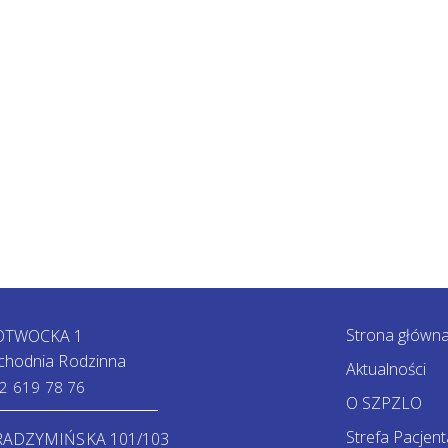
Strona główn
 OTWOCKA 1
chodnia Rodzinna
Aktualności
2 619 78 76
O SZPZLO
Strefa Pacjent
 RADZYMIŃSKA 101/103