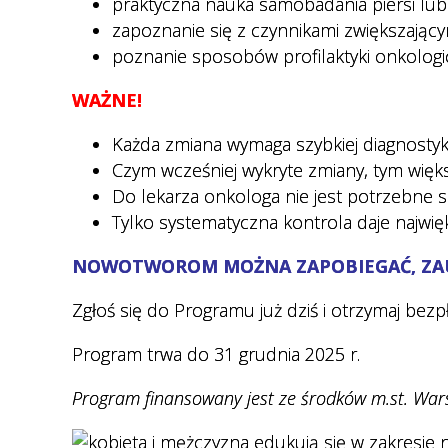
praktyczna nauka samobadania piersi lub 
USG
zapoznanie się z czynnikami zwiększający
Jak przygotować się do badań
poznanie sposobów profilaktyki onkologic
RTG
WAŻNE!
e-recepty, e-skierowania
Każda zmiana wymaga szybkiej diagnostyki
Jak się przygotować na wizytę
Czym wcześniej wykryte zmiany, tym więks
w poradni chirurgii
Do lekarza onkologa nie jest potrzebne s
stomatologicznej
Tylko systematyczna kontrola daje najwi
Usługa voicebot
NOWOTWOROM MOŻNA ZAPOBIEGAĆ, ZAUF
Standardy Ochrony Małoletnich
Zgłoś się do Programu już dziś i otrzymaj be
Poradnie specjalistyczne z
krótkim czasem oczekiwania
Program trwa do 31 grudnia 2025 r.
Program finansowany jest ze środków m.st. War