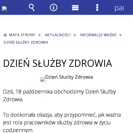
panel
Wyszukiwarka
Narzędzia
Menu
Menu
główne
szczegółow
MAPA STRONY
AKTUALNOŚCI
INFORMACJE WAŻNE
DZIEŃ SŁUŻBY ZDROWIA
DZIEŃ SŁUŻBY ZDROWIA
Dziś, 18 października obchodzimy Dzień Służby
Zdrowia.
.
To doskonała okazja, aby przypomnieć, jak ważna
jest rola pracowników służby zdrowia w życiu
codziennym.