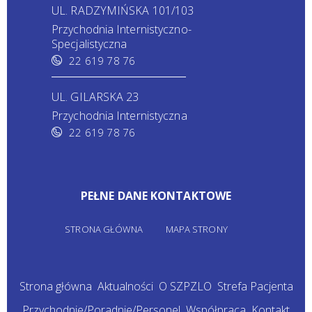
UL. RADZYMIŃSKA 101/103
Przychodnia Internistyczno-
Specjalistyczna
22 619 78 76
UL. GILARSKA 23
Przychodnia Internistyczna
22 619 78 76
PEŁNE DANE KONTAKTOWE
STRONA GŁÓWNA
MAPA STRONY
Strona główna
Aktualności
O SZPZLO
Strefa Pacjenta
Przychodnie/Poradnie/Personel
Współpraca
Kontakt