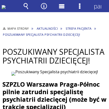
panel
Wyszukiwarka
Narzędzia
Menu
Menu
główne
szczegółow
MAPA STRONY
AKTUALNOŚCI
STREFA PACJENTA
POSZUKIWANY SPECJALISTA PSYCHIATRII DZIECIĘCEJ!
POSZUKIWANY SPECJALISTA
PSYCHIATRII DZIECIĘCEJ!
SZPZLO Warszawa Praga-Północ
pilnie zatrudni specjalistę
psychiatrii dziecięcej (może być w
trakcie specjalizacji)