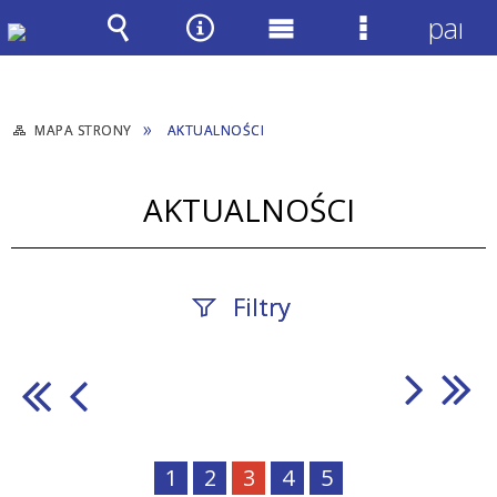
panel
Wyszukiwarka
Narzędzia
Menu
Menu
główne
szczegółow
MAPA STRONY
AKTUALNOŚCI
AKTUALNOŚCI
Filtry
Szukana
fraza
1
2
3
4
5
Data