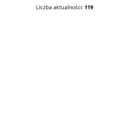
publikacji
Liczba aktualności:
119
—
Kategoria