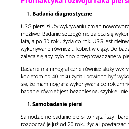
Profilaktyka rozwoju raka piers
Badania diagnostyczne
USG piersi służy wykrywaniu zmian nowotworo
możliwe. Badanie szczególnie zaleca się wyk
lata, a po 30 roku życia co rok. USG jest niei
wykonywane również u kobiet w ciąży. Do badan
zaleca się aby było ono przeprowadzane w pie
Badanie mammograficzne również służy wykrywa
kobietom od 40 roku życia i powinno być wykon
się, że mammografia wykonywana co rok zmniej
badanie również jest bezbolesne, szybkie i n
Samobadanie piersi
Samodzielne badanie piersi to najtańszy i bar
rozpocząć je już od 20 roku życia i powtarzać 