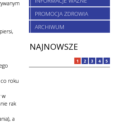
INFORMACJE WAŻNE
używanym
PROMOCJA ZDROWIA
ARCHIWUM
iersi,
NAJNOWSZE
1
2
3
4
5
wego
 co roku
w w
nie rak
ia), a