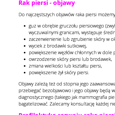
Rak piersi - objawy
Do najczęstszych objawów raka piersi możemy 
guz w obrębie gruczołu piersiowego (zwy
wyczuwalnymi granicami, występuje średn
zaczerwienienie lub zgrubienie skóry w oko
wyciek z brodawki sutkowej,
powiększenie węzłów chłonnych w dole
owrzodzenie skóry piersi lub brodawek,
zmiana wielkości lub kształtu piersi,
powiększenie żył skóry piersi.
Objawy zależą też od stopnia jego zaawanso
przebiegać bezobjawowo i jego objawy będą w
diagnostycznego (takiego jak mammografia pier
bagatelizować. Zalecamy konsultację każdej ni