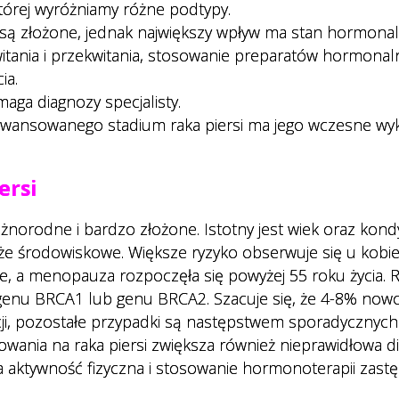
tórej wyróżniamy różne podtypy.
 są złożone, jednak największy wpływ ma stan hormona
witania i przekwitania, stosowanie preparatów hormonal
ia.
maga diagnozy specjalisty.
awansowanego stadium raka piersi ma jego wczesne wyk
ersi
norodne i bardzo złożone. Istotny jest wiek oraz kond
że środowiskowe. Większe ryzyko obserwuje się u kobie
ie, a menopauza rozpoczęła się powyżej 55 roku życia. 
 genu BRCA1 lub genu BRCA2. Szacuje się, że 4-8% no
ji, pozostałe przypadki są następstwem sporadycznych
nia na raka piersi zwiększa również nieprawidłowa di
 aktywność fizyczna i stosowanie hormonoterapii zastę