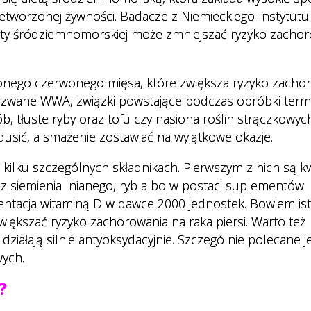
etworzonej żywności. Badacze z Niemieckiego Instytutu
iety śródziemnomorskiej może zmniejszać ryzyko zacho
onego czerwonego mięsa, które zwiększa ryzyko zacho
ak zwane WWA, związki powstające podczas obróbki termi
 tłuste ryby oraz tofu czy nasiona roślin strączkowych
 dusić, a smażenie zostawiać na wyjątkowe okazje.
o kilku szczególnych składnikach. Pierwszym z nich są k
 siemienia lnianego, ryb albo w postaci suplementów.
ntacja witaminą D w dawce 2000 jednostek. Bowiem ist
większać ryzyko zachorowania na raka piersi. Warto też
ziałają silnie antyoksydacyjnie. Szczególnie polecane je
wych.
?