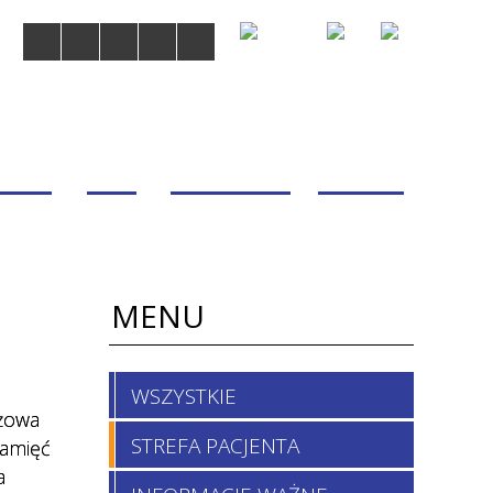
MDOM
BLOG
WSPÓŁPRACA
KONTAKT
MENU
WSZYSTKIE
óżowa
STREFA PACJENTA
pamięć
a