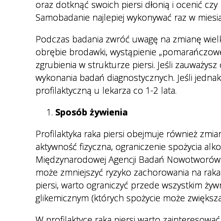
oraz dotknąć swoich piersi dłonią i ocenić cz
Samobadanie najlepiej wykonywać raz w miesią
Podczas badania zwróć uwagę na zmianę wielkoś
obrębie brodawki, wystąpienie „pomarańczowej
zgrubienia w strukturze piersi. Jeśli zauważysz
wykonania badań diagnostycznych. Jeśli jednak
profilaktyczną u lekarza co 1-2 lata.
Sposób żywienia
Profilaktyka raka piersi obejmuje również zmia
aktywność fizyczna, ograniczenie spożycia alk
Międzynarodowej Agencji Badań Nowotworów p
może zmniejszyć ryzyko zachorowania na rak
piersi, warto ograniczyć przede wszystkim ż
glikemicznym (których spożycie może zwiększać
W profilaktyce raka piersi warto zainteresowa