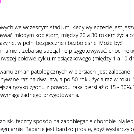
i
wych we wczesnym stadium, kiedy wyleczenie jest jesz
onywać młodym kobietom, między 20 a 30 rokiem życia 
nwazyjne, w pełni bezpieczne i bezbolesne. Może być
ia nie trzeba się specjalnie przygotowywać, choć niek
rwszej połowie cyklu miesiączkowego (między 1 a 10 dn
niu zmian patologicznych w piersiach. Jest zalecane
ywane raz na dwa lata, a po 50 roku życia raz w roku. 
sza ryzyko zgonu z powodu raka piersi aż o 15 - 30%.
ie wymaga żadnego przygotowania.
dzo skuteczny sposób na zapobieganie chorobie. Najlepi
regularnie. Badanie jest bardzo proste, gdyż wystarczy 