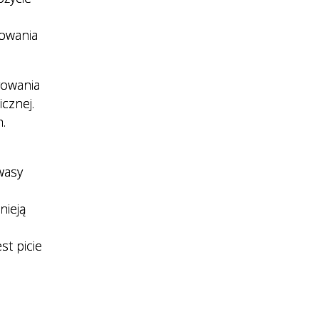
rowania
rowania
cznej.
.
wasy
nieją
st picie