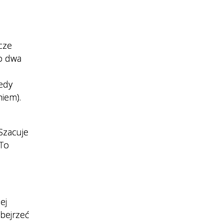
cze
co dwa
iedy
iem).
Szacuje
 To
ej
obejrzeć