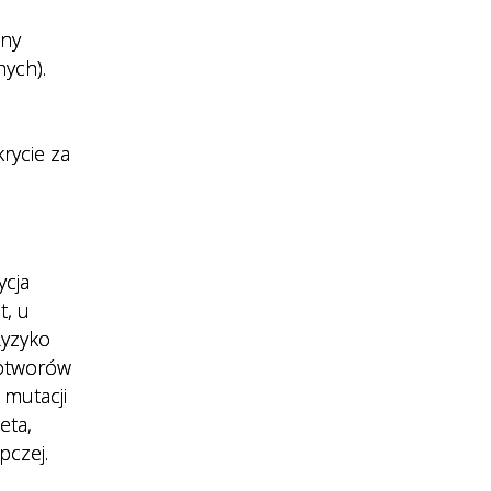
lny
nych).
rycie za
ycja
t, u
Ryzyko
wotworów
 mutacji
eta,
pczej.