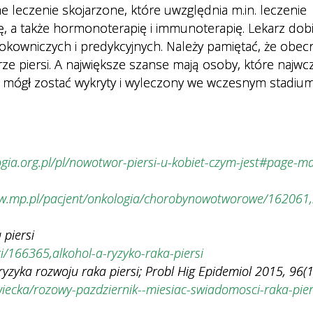
e leczenie skojarzone, które uwzględnia m.in. leczenie
ę, a także hormonoterapię i immunoterapię. Lekarz dob
rokowniczych i predykcyjnych. Należy pamiętać, że obec
e piersi. A największe szanse mają osoby, które najwcz
r mógł zostać wykryty i wyleczony we wczesnym stadiu
ogia.org.pl/pl/nowotwor-piersi-u-kobiet-czym-jest#page-ma
ww.mp.pl/pacjent/onkologia/chorobynowotworowe/162061,
 piersi
i/166365,alkohol-a-ryzyko-raka-piersi
ryzyka rozwoju raka piersi; Probl Hig Epidemiol 2015, 96(1
iecka/rozowy-pazdziernik--miesiac-swiadomosci-raka-pier