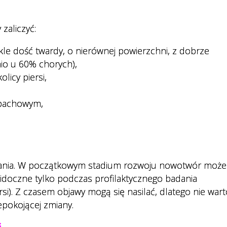
zaliczyć:
kle dość twardy, o nierównej powierzchni, z dobrze
io u 60% chorych),
licy piersi,
 pachowym,
wania. W początkowym stadium rozwoju nowotwór może
idoczne tylko podczas profilaktycznego badania
si). Z czasem objawy mogą się nasilać, dlatego nie wart
epokojącej zmiany.