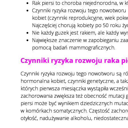
USG
Rak piersi to choroba niejednorodna, w k
Czynniki ryzyka rozwoju tego nowotworu
Jak przygotować się do badań
kobiet (czynniki reprodukcyjne, wiek pok
RTG
Najczęściej chorują kobiety po 50 roku życ
e-recepty, e-skierowania
Nie każdy guzek jest rakiem, ale każdy wy
Największe znaczenie w zapobieganiu za
Jak się przygotować na wizytę
pomocą badań mammograficznych.
w poradni chirurgii
stomatologicznej
Czynniki ryzyka rozwoju raka pi
Usługa voicebot
Czynniki ryzyka rozwoju tego nowotworu są róż
Standardy Ochrony Małoletnich
hormonalna kobiet, czynniki genetyczne, a tak
których pierwsza miesiączka wystąpiła wcześn
Poradnie specjalistyczne z
zachorowania zwiększa też obecność mutacji
krótkim czasem oczekiwania
piersi może być wynikiem dziedzicznych mutac
w komórkach somatycznych. Częstość zachorowa
otyłość, nadużywanie alkoholu, niedostateczna