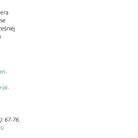
iera
nie
eśniej
m
in-
rak-
): 67-76.
si