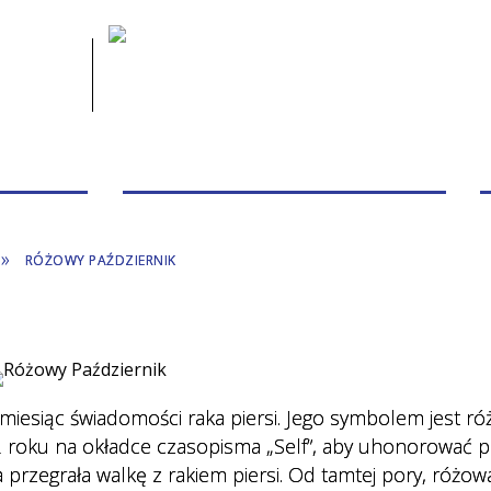
 PACJENTA
PRZYCHODNIE/PORADNIE/PERSONEL
RÓŻOWY PAŹDZIERNIK
 miesiąc świadomości raka piersi. Jego symbolem jest r
992 roku na okładce czasopisma „Self”, aby uhonorować 
ra przegrała walkę z rakiem piersi. Od tamtej pory, różow