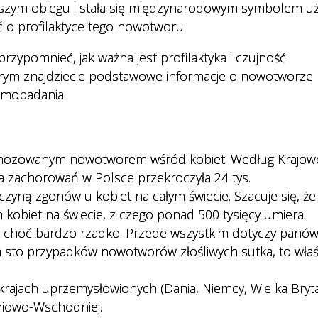
zerszym obiegu i stała się międzynarodowym symbolem 
ać o profilaktyce tego nowotworu.
zypomnieć, jak ważna jest profilaktyka i czujność
órym znajdziecie podstawowe informacje o nowotworze p
amobadania.
iagnozowanym nowotworem wśród kobiet. Według Krajo
 zachorowań w Polsce przekroczyła 24 tys.
czyną zgonów u kobiet na całym świecie. Szacuje się, że
n kobiet na świecie, z czego ponad 500 tysięcy umiera.
n, choć bardzo rzadko. Przede wszystkim dotyczy panó
a sto przypadków nowotworów złośliwych sutka, to właś
rajach uprzemysłowionych (Dania, Niemcy, Wielka Brytan
dniowo-Wschodniej.