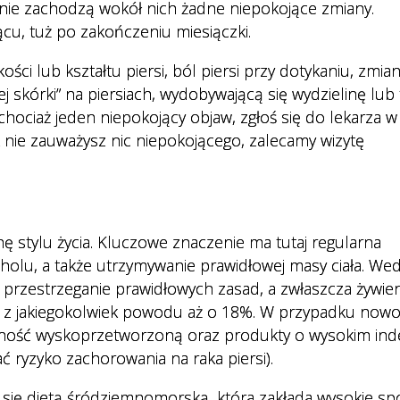
y nie zachodzą wokół nich żadne niepokojące zmiany.
cu, tuż po zakończeniu miesiączki.
ci lub kształtu piersi, ból piersi przy dotykaniu, zmia
 skórki” na piersiach, wydobywającą się wydzielinę lub
 chociaż jeden niepokojący objaw, zgłoś się do lekarza w
 nie zauważysz nic niepokojącego, zalecamy wizytę
nę stylu życia. Kluczowe znaczenie ma tutaj regularna
oholu, a także utrzymywanie prawidłowej masy ciała. We
rzestrzeganie prawidłowych zasad, a zwłaszcza żywie
a z jakiegokolwiek powodu aż o 18%. W przypadku now
ywność wyskoprzetworzoną oraz produkty o wysokim ind
 ryzyko zachorowania na raka piersi).
ć się dietą śródziemnomorską, która zakłada wysokie sp