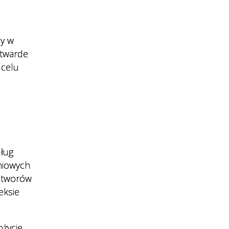
ny w
 twarde
 celu
dług
niowych
otworów
eksie
ożycie