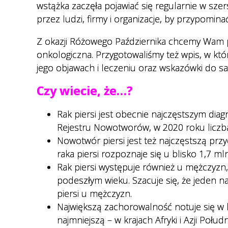
wstążka zaczęła pojawiać się regularnie w s
Regulamin organizacyjny
Cennik usług medycznych
przez ludzi, firmy i organizacje, by przypomin
Nocna i Świąteczna Opieka
Z okazji Różowego Października chcemy Wam pr
Zdrowotna
onkologiczna. Przygotowaliśmy też wpis, w kt
Transport sanitarny
jego objawach i leczeniu oraz wskazówki do s
Deklaracja wyboru lekarza POZ
Czy wiecie, że…?
Ewuś
Rak piersi jest obecnie najczęstszym d
Wykaz dokumentów
Rejestru Nowotworów, w 2020 roku liczba
potwierdzających prawo do
Nowotwór piersi jest też najczęstszą przy
świadczeń opieki zdrowotnej
raka piersi rozpoznaje się u blisko 1,7 ml
ze środków publicznych.
Rak piersi występuje również u mężczyz
Dokumenty do pobrania
podeszłym wieku. Szacuje się, że jeden n
piersi u mężczyzn.
E-rejestracja
Największą zachorowalność notuje się w k
najmniejszą – w krajach Afryki i Azji Połu
Jak przygotować się do badań